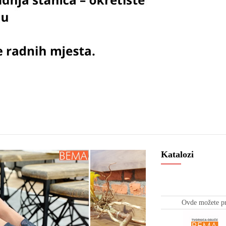
Katalozi
Ovde možete pr